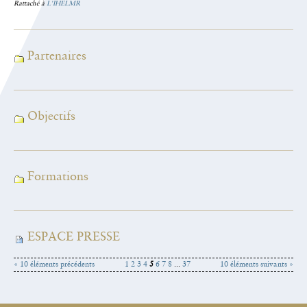
Rattaché à
L'IHELMR
Partenaires
Objectifs
Formations
ESPACE PRESSE
« 10 éléments précédents
1
2
3
4
5
6
7
8
...
37
10 éléments suivants »