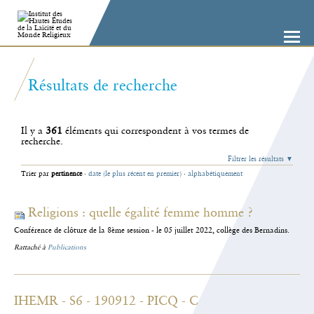
Aller
Outils
au
personnels
contenu.
|
Aller
à
la
navigation
Résultats de recherche
Il y a
361
éléments qui correspondent à vos termes de
recherche.
Filtrer les résultats
Trier par
pertinence
·
date (le plus récent en premier)
·
alphabétiquement
Religions : quelle égalité femme homme ?
Conférence de clôture de la 8ème session - le 05 juillet 2022, collège des Bernadins.
Rattaché à
Publications
IHEMR - S6 - 190912 - PICQ - C