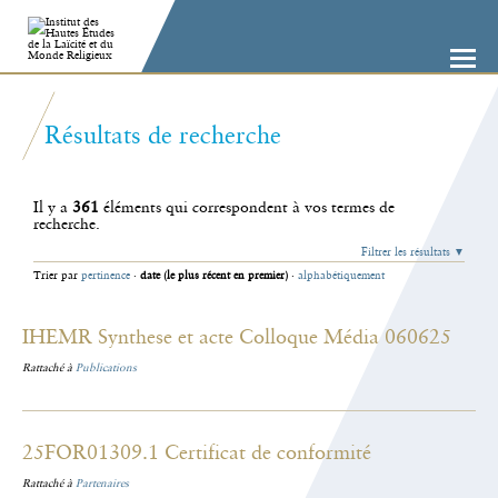
Aller
Outils
au
personnels
contenu.
|
Aller
à
la
navigation
Résultats de recherche
Il y a
361
éléments qui correspondent à vos termes de
recherche.
Filtrer les résultats
Trier par
pertinence
·
date (le plus récent en premier)
·
alphabétiquement
IHEMR Synthese et acte Colloque Média 060625
Rattaché à
Publications
25FOR01309.1 Certificat de conformité
Rattaché à
Partenaires