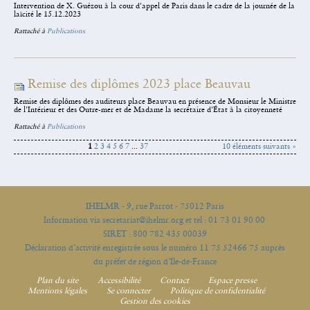
Intervention de X. Guézou à la cour d'appel de Paris dans le cadre de la journée de la
laïcité le 15.12.2023
Rattaché à
Publications
Remise des diplômes 2023 place Beauvau
Remise des diplômes des auditeurs place Beauvau en présence de Monsieur le Ministre
de l'Intérieur et des Outre-mer et de Madame la secrétaire d'État à la citoyenneté
Rattaché à
Publications
1
2
3
4
5
6
7
...
37
10 éléments suivants »
IHELMR - 9, rue Parrot - 75012 Paris
Information via secretariat@ihelmr.org et tel : 01 73 01 90 00
SIRET : 800 782 435 00039
Déclaration d’activité enregistrée sous le numéro 11 75 52466 75 auprès
du préfet de région d’Ile-de-France
Plan du site
Accessibilité
Contact
Espace presse
Mentions légales
Se connecter
Politique de confidentialité
Gestion des cookies