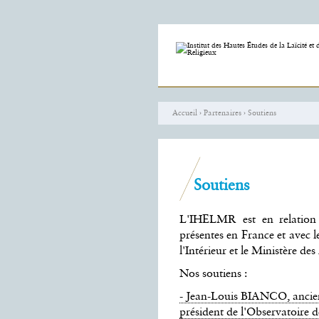
Aller
Outils
au
personnels
contenu.
|
Aller
à
la
navigation
Accueil
›
Partenaires
›
Soutiens
Soutiens
L'IHELMR est en relation a
présentes en France et avec 
l'Intérieur et le Ministère des
Nos soutiens :
- Jean-Louis BIANCO, ancien m
président de l'Observatoire de