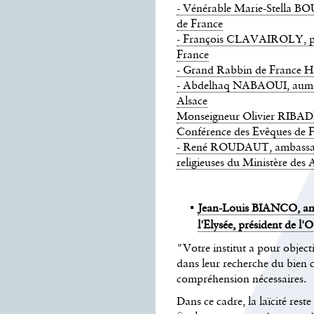
- Vénérable Marie-Stella B
de France
- François CLAVAIROLY, past
France
- Grand Rabbin de France
- Abdelhaq NABAOUI, aumôni
Alsace
Monseigneur Olivier RIBAD
Conférence des Evêques de 
- René ROUDAUT, ambassadeu
religieuses du Ministère des 
Jean-Louis BIANCO, ancie
l'Elysée, président de l'O
"Votre institut a pour objecti
dans leur recherche du bien 
compréhension nécessaires.
Dans ce cadre, la laïcité re