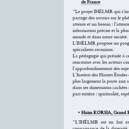
de France
"Le projet IHELMR qui s’insc
partage des savoirs sur le p
attente et un besoin : l’atte
information précise et la plus
monde et dans notre société.
L’IHELMR propose un program
spécialistes reconnus.
La pédagogie qui préside à ce
rencontre avec les acteurs con
l’approfondissement des sujet
L’Institut des Hautes Etudes
plus largement la porte aux 
dans ses dimensions cachées 
part entière : spiritualité, e
Haïm KORSIA, Grand R
"L'IHELMR est en fait ex
connaissance de la diversité