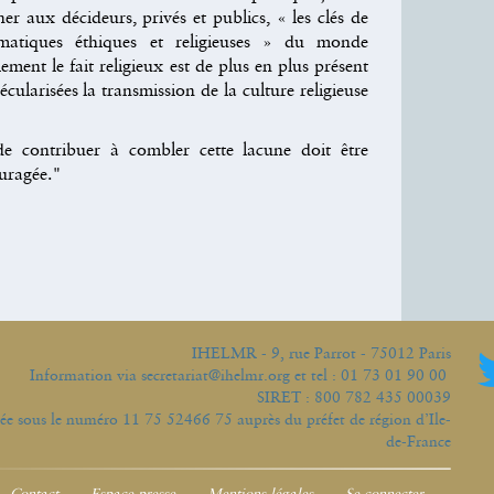
ner aux décideurs, privés et publics,
« les clés de
matiques éthiques et religieuses » du monde
ent le fait religieux est de plus en plus présent
écularisées la transmission de la culture religieuse
 contribuer à combler cette lacune doit être
uragée."
IHELMR - 9, rue Parrot - 75012 Paris
Information via secretariat@ihelmr.org et tel : 01 73 01 90 00
SIRET : 800 782 435 00039
trée sous le numéro 11 75 52466 75 auprès du préfet de région d’Ile-
de-France