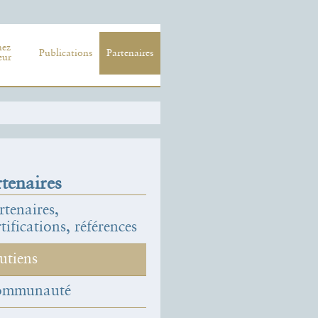
nez
Publications
Partenaires
eur
tenaires
rtenaires,
rtifications, références
utiens
ommunauté