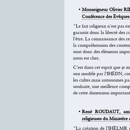
Monseigneur Olivier R
Conférence des Evêques
"Le fait religieux n'est pas ext
garantit donc la liberté des cu
l'être. La connaissance des r
la compréhension des contenu
sont donc des éléments impor
nous est cher.
C'est dans cet esprit que je m
son modèle par l'IHEDN, cons
les cultes mais autonomes par 
souhaite, une meilleure compr
de cette dimension importante
René ROUDAUT, ambass
religieuses du Ministère 
"
La création de l’IHELMR ré