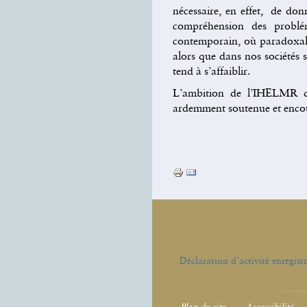
nécessaire, en effet, de don
compréhension des problé
contemporain, où paradoxalem
alors que dans nos sociétés s
tend à s’affaiblir.
L’ambition de l’IHELMR de
ardemment soutenue et enco
Actions
sur
le
document
Déclaration d’activité enregis