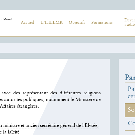
Deve
Accueil
L'IHELMR
Objectifs
Formations
audit
Par
Pa
vec des représentant des différentes religions
ce
les autorités publiques, notamment le Ministère de
 Affaires étrangères.
So
C
inistre et ancien secrétaire général de l'Elysée,
 la laïcité