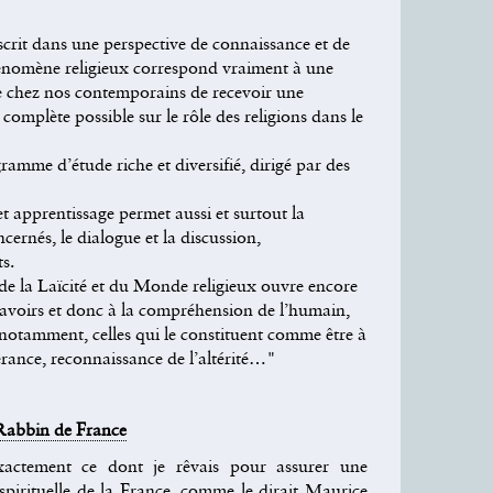
rit dans une perspective de connaissance et de
hénomène religieux correspond vraiment à une
nte chez nos contemporains de recevoir une
 complète possible sur le rôle des religions dans le
me d’étude riche et diversifié, dirigé par des
t apprentissage permet aussi et surtout la
cernés, le dialogue et la discussion,
s.
 de la Laïcité et du Monde religieux ouvre encore
savoirs et donc à la compréhension de l’humain,
notamment, celles qui le constituent comme être à
spérance, reconnaissance de l’altérité…"
abbin de France
actement ce dont je rêvais pour assurer une
 spirituelle de la France, comme le dirait Maurice