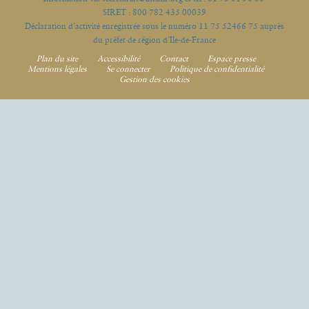
SIRET : 800 782 435 00039
Déclaration d’activité enregistrée sous le numéro 11 75 52466 75 auprès
du préfet de région d’Ile-de-France
Plan du site
Accessibilité
Contact
Espace presse
Mentions légales
Se connecter
Politique de confidentialité
Gestion des cookies