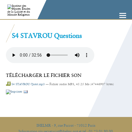
Aller
Outils
au
personnels
contenu.
|
Aller
à
la
navigation
S4 STAVROU Questions
TÉLÉCHARGER LE FICHIER SON
S4 STAVROU Quest.mp3
— Fichier audio MP3, 45.25 Mo (47446907 bytes)
Actions
sur
le
document
IHELMR - 9, rue Parrot - 75012 Paris
Information via secretariat@ihelmr.org et tel : 01 73 01 90 00