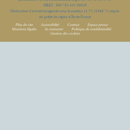
SIRET : 800 782 435 00039
Déclaration d’activité enregistrée sous le numéro 11 75 52466 75 auprès
du préfet de région d’Ile-de-France
Plan du site
Accessibilité
Contact
Espace presse
Mentions légales
Se connecter
Politique de confidentialité
Gestion des cookies