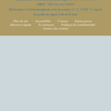
SIRET : 800 782 435 00039
Déclaration d’activité enregistrée sous le numéro 11 75 52466 75 auprès
du préfet de région d’Ile-de-France
Plan du site
Accessibilité
Contact
Espace presse
Mentions légales
Se connecter
Politique de confidentialité
Gestion des cookies