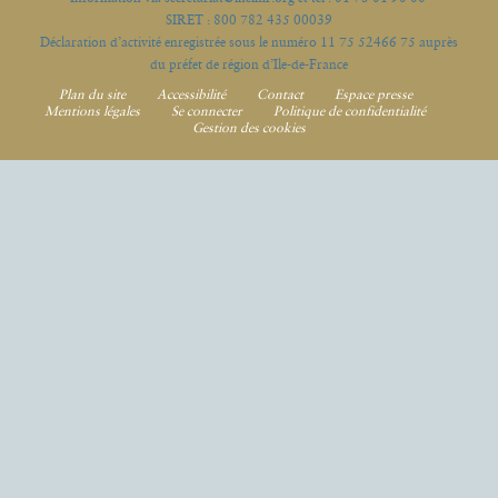
SIRET : 800 782 435 00039
Déclaration d’activité enregistrée sous le numéro 11 75 52466 75 auprès
du préfet de région d’Ile-de-France
Plan du site
Accessibilité
Contact
Espace presse
Mentions légales
Se connecter
Politique de confidentialité
Gestion des cookies