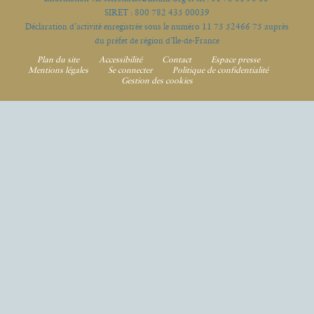
SIRET : 800 782 435 00039
Déclaration d’activité enregistrée sous le numéro 11 75 52466 75 auprès
du préfet de région d’Ile-de-France
Plan du site
Accessibilité
Contact
Espace presse
Mentions légales
Se connecter
Politique de confidentialité
Gestion des cookies