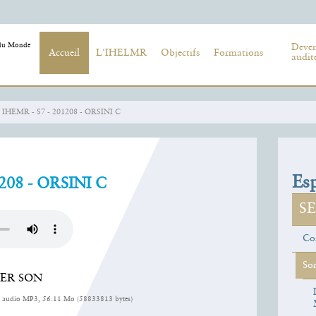
Deve
Accueil
L'IHELMR
Objectifs
Formations
audit
›
IHEMR - S7 - 201208 - ORSINI C
Esp
208 - ORSINI C
SE
Con
So
IER SON
r audio MP3, 56.11 Mo (58833813 bytes)