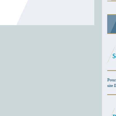
S
Pour 
site 