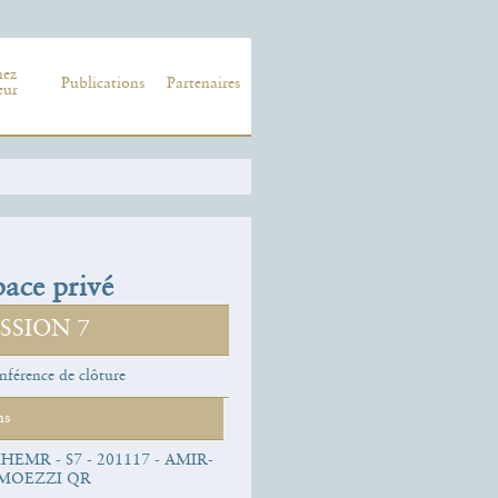
nez
Publications
Partenaires
eur
ace privé
SSION 7
férence de clôture
ns
IHEMR - S7 - 201117 - AMIR-
MOEZZI QR