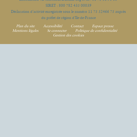
SIRET : 800 782 435 00039
Déclaration d’activité enregistrée sous le numéro 11 75 52466 75 auprès
du préfet de région d’Ile-de-France
Plan du site
Accessibilité
Contact
Espace presse
Mentions légales
Se connecter
Politique de confidentialité
Gestion des cookies