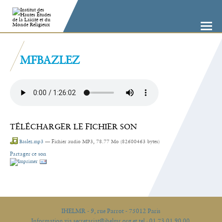
Aller
Outils
au
personnels
contenu.
|
Aller
à
la
navigation
MFBAZLEZ
TÉLÉCHARGER LE FICHIER SON
Baslez.mp3
— Fichier audio MP3, 78.77 Mo (82600463 bytes)
Partager ce son
Actions
sur
le
document
IHELMR - 9, rue Parrot - 75012 Paris
Information via secretariat@ihelmr.org et tel : 01 73 01 90 00