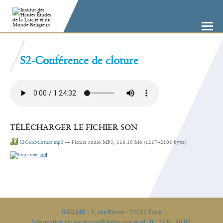
Aller
Outils
au
personnels
contenu.
|
Aller
à
la
navigation
S2-Conférence de cloture
TÉLÉCHARGER LE FICHIER SON
S2Conf-cloture.mp3
— Fichier audio MP3, 116.10 Mo (121742106 bytes)
Actions
sur
le
document
IHELMR - 9, rue Parrot - 75012 Paris
Information via secretariat@ihelmr.org et tel : 01 73 01 90 00