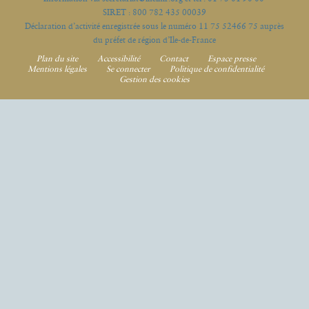
SIRET : 800 782 435 00039
Déclaration d’activité enregistrée sous le numéro 11 75 52466 75 auprès
du préfet de région d’Ile-de-France
Plan du site
Accessibilité
Contact
Espace presse
Mentions légales
Se connecter
Politique de confidentialité
Gestion des cookies