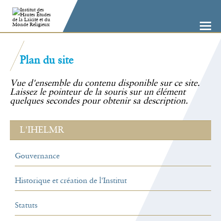
Aller
Outils
au
personnels
contenu.
|
Aller
à
la
navigation
Plan du site
Vue d'ensemble du contenu disponible sur ce site.
Laissez le pointeur de la souris sur un élément
quelques secondes pour obtenir sa description.
L'IHELMR
Gouvernance
Historique et création de l'Institut
Statuts