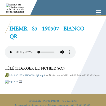
Aller
Outils
au
personnels
contenu.
|
Aller
à
la
navigation
IHEMR - S5 - 190507 - BIANCO -
QR
TÉLÉCHARGER LE FICHIER SON
S5 - 190507 - BIANCO - QR.mp3
— Fichier audio MP3, 46.00 Mo (48232323 bytes)
Actions
sur
le
document
IHELMR - 9, rue Parrot - 75012 Paris
Information via secretariat@ihelmr.org et tel : 01 73 01 90 00