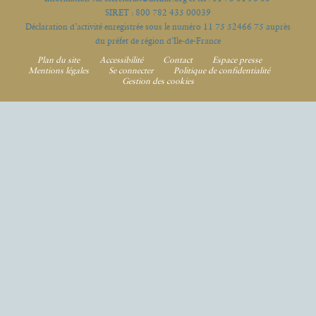
SIRET : 800 782 435 00039
Déclaration d’activité enregistrée sous le numéro 11 75 52466 75 auprès
du préfet de région d’Ile-de-France
Plan du site
Accessibilité
Contact
Espace presse
Mentions légales
Se connecter
Politique de confidentialité
Gestion des cookies