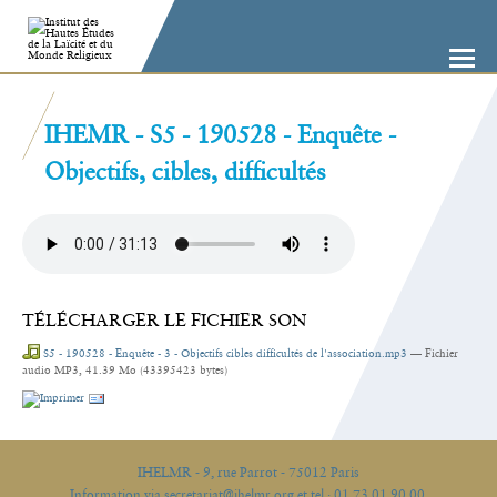
Aller
Outils
au
personnels
contenu.
|
Aller
à
la
navigation
IHEMR - S5 - 190528 - Enquête -
Objectifs, cibles, difficultés
TÉLÉCHARGER LE FICHIER SON
S5 - 190528 - Enquête - 3 - Objectifs cibles difficultés de l'association.mp3
— Fichier
audio MP3, 41.39 Mo (43395423 bytes)
Actions
sur
le
document
IHELMR - 9, rue Parrot - 75012 Paris
Information via secretariat@ihelmr.org et tel : 01 73 01 90 00