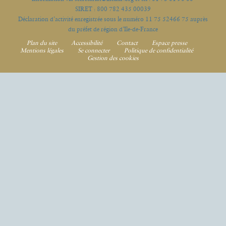
SIRET : 800 782 435 00039
Déclaration d’activité enregistrée sous le numéro 11 75 52466 75 auprès
du préfet de région d’Ile-de-France
Plan du site
Accessibilité
Contact
Espace presse
Mentions légales
Se connecter
Politique de confidentialité
Gestion des cookies