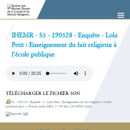
Aller
Outils
au
personnels
contenu.
|
Aller
à
la
navigation
IHEMR - S5 - 190528 - Enquête - Lola
Petit : Enseignement du fait religieux à
l'école publique
TÉLÉCHARGER LE FICHIER SON
S5 - 190528 - Enquête - 2 - Lola Petit - Enseignement du fait religieux à l'école
publique.mp3
— Fichier audio MP3, 27.89 Mo (29239982 bytes)
Actions
sur
le
document