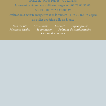
IHELMR - 9, rue Parrot - 75012 Paris
Information via secretariat@ihelmr.org et tel : 01 73 01 90 00
SIRET : 800 782 435 00039
Déclaration d’activité enregistrée sous le numéro 11 75 52466 75 auprès
du préfet de région d’Ile-de-France
Plan du site
Accessibilité
Contact
Espace presse
Mentions légales
Se connecter
Politique de confidentialité
Gestion des cookies